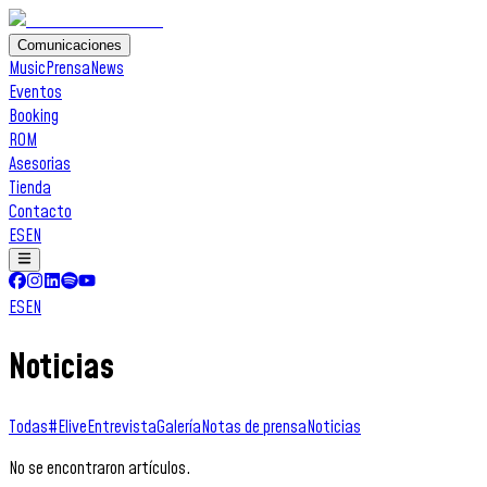
Comunicaciones
Music
Prensa
News
Eventos
Booking
ROM
Asesorias
Tienda
Contacto
ES
EN
ES
EN
Noticias
Todas
#Elive
Entrevista
Galería
Notas de prensa
Noticias
No se encontraron artículos.